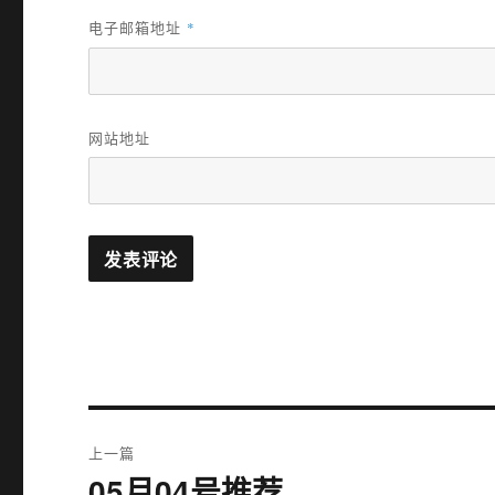
电子邮箱地址
*
网站地址
文
上一篇
章
05月04号推荐
上