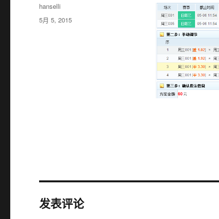
作
hanselli
者
发
5月 5, 2015
布
于
发表评论